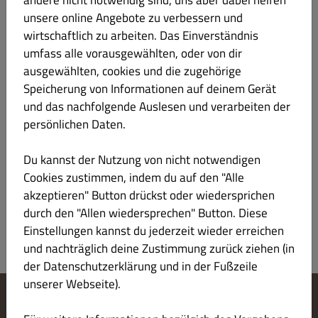
andere nicht notwendig sind, uns aber dabei helfen
RAIN OVER TOKYO
€ 12.00
unsere online Angebote zu verbessern und
wirtschaftlich zu arbeiten. Das Einverständnis
Tequila, Vermouth, Vanille, frische Zitrone, Ananas, Eiweiß
umfass alle vorausgewählten, oder von dir
ausgewählten, cookies und die zugehörige
Speicherung von Informationen auf deinem Gerät
und das nachfolgende Auslesen und verarbeiten der
HARU GARDEN
€ 12.00
persönlichen Daten.
Du kannst der Nutzung von nicht notwendigen
Gin, Holunder, Apfelsaft, Gurke, frische Limette
Cookies zustimmen, indem du auf den "Alle
akzeptieren" Button drückst oder wiedersprichen
durch den "Allen wiedersprechen" Button. Diese
Einstellungen kannst du jederzeit wieder erreichen
und nachträglich deine Zustimmung zurück ziehen (in
der Datenschutzerklärung und in der Fußzeile
unserer Webseite).
Cookie-Einstellungen ändern