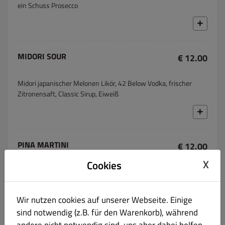
ein Schuss Prosecco
MIDORI SOUR
€ 12.00
Midori japanischer Melonen Likör, 42 Below Vodka, frischer
Zitronensaft, Classic Sirup, Eiweiß
PINA MARTINI
€ 12.00
X
Cookies
Tequila, Ancho Reyes, Mango, Chili, Limette, Togarashi Salz,
Sansho Pfeffer
Wir nutzen cookies auf unserer Webseite. Einige
sind notwendig (z.B. für den Warenkorb), während