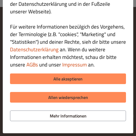
der Datenschutzerklärung und in der Fußzeile
unserer Webseite).
Cookie-Einstellungen ändern
Für weitere Informationen bezülgich des Vorgehens,
Kontaktiere uns
der Terminologie (z.B. "cookies", "Marketing" und
Datenschutzerklärung
"Statistiken") und deiner Rechte, sieh dir bitte unsere
Allgemeine Geschäftsbedingungen
Datenschutzerklärung
an. Wenn du weitere
Impressum
Informationen erhalten möchtest, schau dir bitte
LIEFERUNG ZAHLUNGSARTEN
unsere
AGBs
und unser
Impressum
an.
ZAHLUNGSARTEN BEI ABHOLUNG
Alle akzeptieren
Allen wiedersprechen
© 2026 Geisha
Online Bestellsystem für Gastronomie bereitgestellt von
Mehr Informationen
DISH