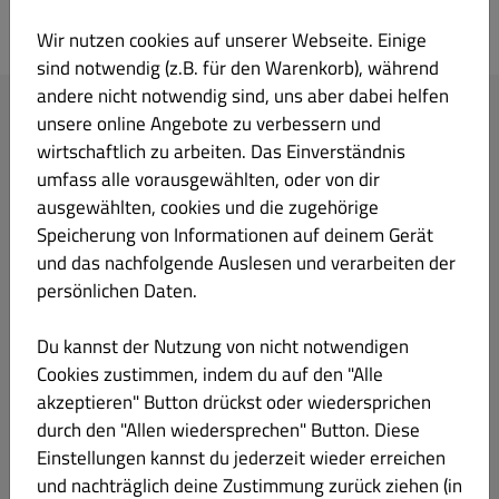
Geisha
Wir nutzen cookies auf unserer Webseite. Einige
sind notwendig (z.B. für den Warenkorb), während
andere nicht notwendig sind, uns aber dabei helfen
Ihre Bestellung
unsere online Angebote zu verbessern und
wirtschaftlich zu arbeiten. Das Einverständnis
umfass alle vorausgewählten, oder von dir
ausgewählten, cookies und die zugehörige
Speicherung von Informationen auf deinem Gerät
und das nachfolgende Auslesen und verarbeiten der
Lege Gerichte und Getränke in deinen Warenkorb.
persönlichen Daten.
Du kannst der Nutzung von nicht notwendigen
Weiter zur Kasse
Cookies zustimmen, indem du auf den "Alle
akzeptieren" Button drückst oder wiedersprichen
Ihre IP-Adresse (216.73.216.31) wurde zur Betrugsprävention gespeichert.
durch den "Allen wiedersprechen" Button. Diese
Einstellungen kannst du jederzeit wieder erreichen
und nachträglich deine Zustimmung zurück ziehen (in